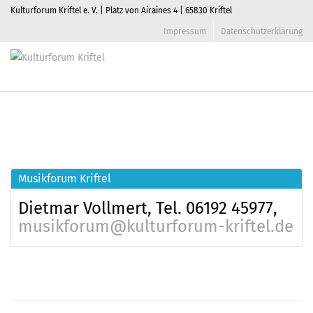
Kulturforum Kriftel e. V. | Platz von Airaines 4 | 65830 Kriftel
Impressum
Datenschutzerklärung
Musikforum
Home
/
Musikforum
Toggl
navig
Musikforum
Musikforum Kriftel
Dietmar Vollmert, Tel. 06192 45977,
musikforum@kulturforum-kriftel.de