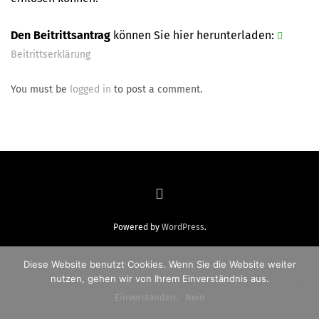
Den Beitrittsantrag
können Sie hier herunterladen:
Beitrittserklärung
You must be
logged in
to post a comment.
Powered by
WordPress
.
Diese Website benutzt Cookies. Wenn Sie die Website weiter
nutzen, gehen wir von Ihrem Einverständnis aus.
Einverstanden.
Nein