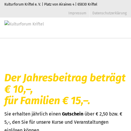
Kulturforum Kriftel e. V. | Platz von Airaines 4 | 65830 Kriftel
Impressum
Datenschutzerklärung
Werden Sie Mitglied!
Toggl
navig
Home
/
Werden Sie Mitglied!
Der Jahresbeitrag beträgt
€ 10,–,
für Familien € 15,–.
Sie erhalten jährlich einen
Gutschein
über € 2,50 bzw. €
5,–, den Sie für unsere Kurse und Veranstaltungen
einlösen können.