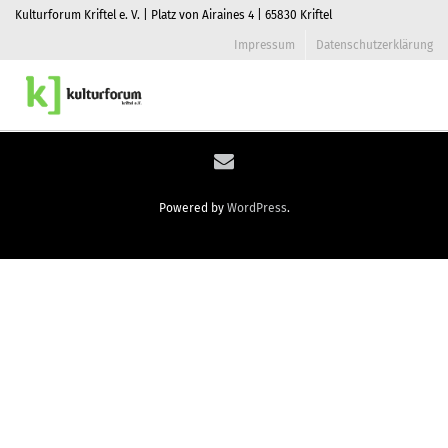
Kulturforum Kriftel e. V. | Platz von Airaines 4 | 65830 Kriftel
Impressum
Datenschutzerklärung
Toggle
naviga
Powered by
WordPress
.