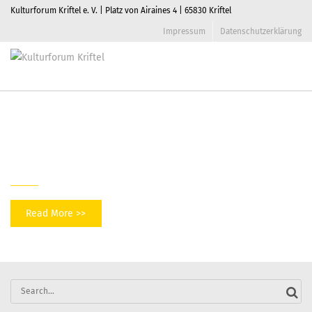
Kulturforum Kriftel e. V. | Platz von Airaines 4 | 65830 Kriftel
Impressum
Datenschutzerklärung
Seniorennachmittag
Toggle
naviga
Home
]
Seniorennachmittag
A
k]
tuelles
Read More >>
Search
for: