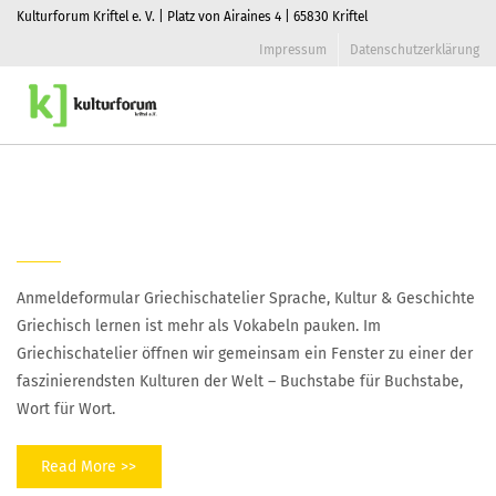
Kulturforum Kriftel e. V. | Platz von Airaines 4 | 65830 Kriftel
Impressum
Datenschutzerklärung
Home
]
Daniel
Toggle
naviga
Neu-Griechisch
Anmeldeformular Griechischatelier Sprache, Kultur & Geschichte
Griechisch lernen ist mehr als Vokabeln pauken. Im
Griechischatelier öffnen wir gemeinsam ein Fenster zu einer der
faszinierendsten Kulturen der Welt – Buchstabe für Buchstabe,
Wort für Wort.
Read More >>